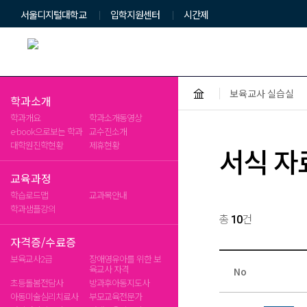
서울디지털대학교
입학지원센터
시간제
HOME
보육교사 실습실
글자확대
글자축소
인쇄
학과소개
학과개요
학과소개동영상
e-book으로보는 학과
교수진소개
대학원진학현황
제휴현황
서식 자
교육과정
학습로드맵
교과목안내
학과샘플강의
검
총
건
10
색
자격증/수료증
용
보육교사2급
장애영유아를 위한 보
육교사 자격
No
초등돌봄전담사
방과후아동지도사
아동미술심리치료사
부모교육전문가