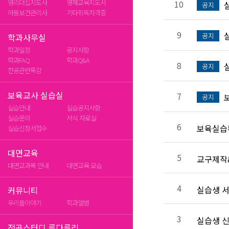
영리더십지도사
영재교육지도사
10
공지
아동보건관리사
기타취득자격증
9
공지
학과사무실
학과일정
공지사항
학과FAQ
학과Q&A
8
공지
전공관련특강
보육교사 실습실
7
공지
실습안내
실습공지사항
실습문의
서식 자료실
6
보육실습확
실습신청서접수
대면교육
5
교구제작
대면교과목 안내
대면교육 모습
4
실습생 서
커뮤니티
우리들이야기
학과앨범
3
실습생 신
전공스터디 루다루리