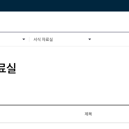
서식 자료실
공유
료실
제목